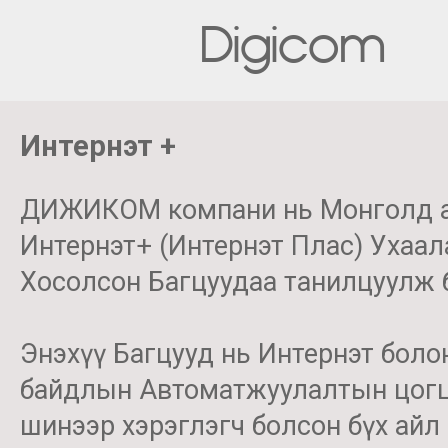
Digicom
Интернэт +
ДИЖИКОМ компани нь Монголд а
Интернэт+ (Интернэт Плас) Ухаалаг
Хосолсон Багцуудаа танилцуулж 
Энэхүү Багцууд нь Интернэт боло
байдлын Автоматжуулалтын цогц ш
шинээр хэрэглэгч болсон бүх айл ө