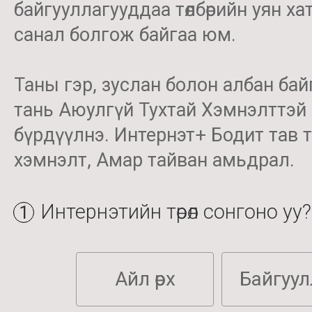
байгууллагууддаа төлбөрийн уян хат
санал болгож байгаа юм.
Таны гэр, зуслан болон албан ба
тань Аюулгүй Тухтай Хэмнэлттэй
бүрдүүлнэ. Интернэт+ Бодит тав т
хэмнэлт, Амар тайван амьдрал.
Интернэтийн төрөл сонгоно уу?
1
Aйл өрх
Байгуул