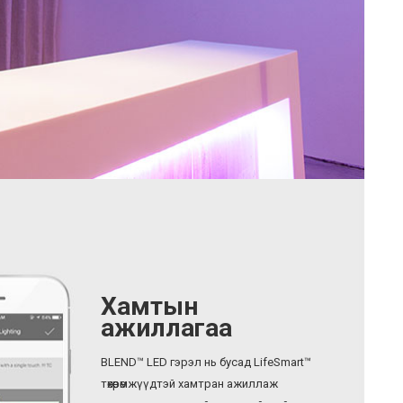
Хамтын
ажиллагаа
BLEND™ LED гэрэл нь бусад LifeSmart™
төхөөрөмжүүдтэй хамтран ажиллаж