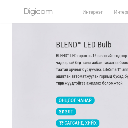
Digicom
Интернэт
Интерн
BLEND™ LED Bulb
BLEND™ LED гэрэл нь 16 сая өнгийг тодоор
чадвартай бөгөөд таны албан тасалгаа боло
таатай орчныг бүрдүүлнэ. LifeSmart™ а
ашиглан автоматжуулах горимд бусад бү
төхөөрөмжүүдтэйгээ ажиллах боломжтой.
ОНЦЛОГ ЧАНАР
ҮЗҮҮЛЭЛТ
САГСАНД ХИЙХ