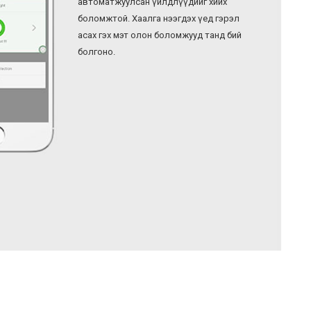
автоматжуулсан үйлдлүүдийг хийх
боломжтой. Хаалга нээгдэх үед гэрэл
асах гэх мэт олон боломжууд танд бий
болгоно.