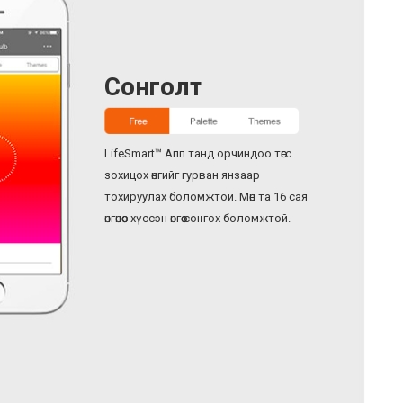
Сонголт
LifeSmart™ Апп танд орчиндоо төгс
зохицох өнгийг гурван янзаар
тохируулах боломжтой. Мөн та 16 сая
өнгөнөөс хүссэн өнгөө сонгох боломжтой.