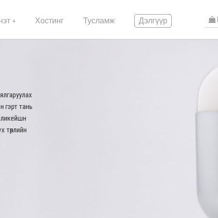
эт +
Хостинг
Тусламж
Дэлгүүр
 ялгаруулах
н гэрт тань
ппликейшн
х төрлийн