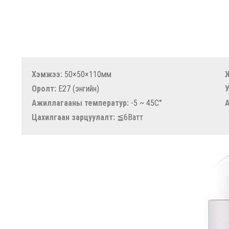
Хэмжээ:
50×50×110мм
Оролт:
E27 (энгийн)
У
Ажиллагааны температур:
-5 ~ 45C°
Цахилгаан зарцуулалт:
≦6Ватт