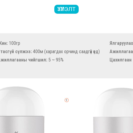
ҮЗҮҮЛЭЛТ
Жин:
100гр
Ялгаруулах 
тасгүй сүлжээ:
400м (харагдах орчинд саадгүй үед)
Ажиллага
Ажиллагааны чийгшил:
5 ~ 95%
Цахилгаан