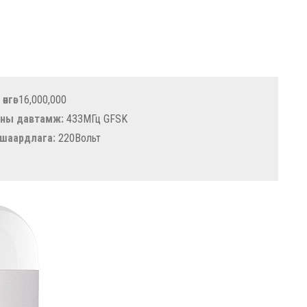
өнгө:
16,000,000
аны давтамж:
433МГц GFSK
 шаардлага:
220Вольт