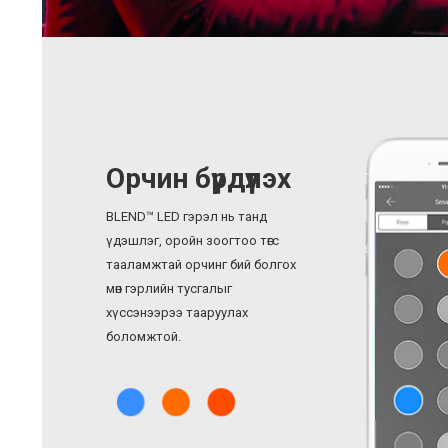
Орчин бүрдүүлэх
BLEND™ LED гэрэл нь танд
үдэшлэг, оройн зоогтоо төгс
тааламжтай орчинг бий болгох
мөн гэрлийн тусгалыг
хүссэнээрээ тааруулах
боломжтой.